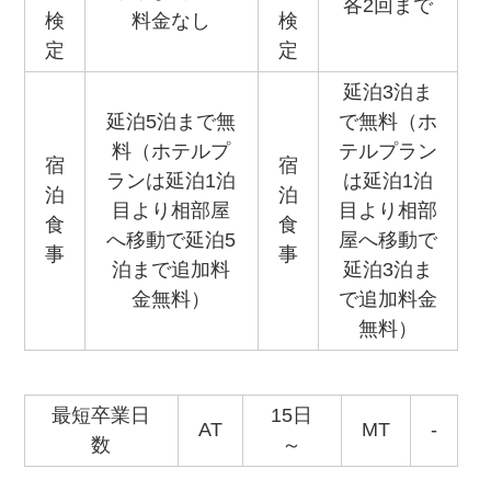
各2回まで
検
料金なし
検
定
定
延泊3泊ま
延泊5泊まで無
で無料（ホ
料（ホテルプ
テルプラン
宿
宿
ランは延泊1泊
は延泊1泊
泊
泊
目より相部屋
目より相部
食
食
へ移動で延泊5
屋へ移動で
事
事
泊まで追加料
延泊3泊ま
金無料）
で追加料金
無料）
最短卒業日
15日
AT
MT
-
数
～