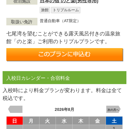
日本の宿 のと楽(男性専用)
宿泊施設
旅館
トリプルルーム
普通自動車（AT限定）
取扱い免許
七尾湾を望むことができる露天風呂付きの温泉旅
館「のと楽」ご利用のトリプルプランです。
入校日カレンダー・合宿料金
入校時により料金プランが変わります。料金は全て
税込です。
2026年8月
次の月へ
日
月
火
水
木
金
土
1