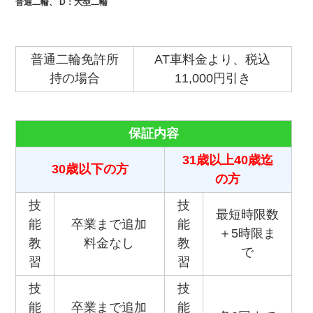
普通二輪、
D
：大型二輪
普通二輪免許所
AT車料金より、税込
持の場合
11,000円引き
保証内容
31歳以上40歳迄
30歳以下の方
の方
技
技
最短時限数
能
卒業まで追加
能
＋5時限ま
教
料金なし
教
で
習
習
技
技
能
卒業まで追加
能