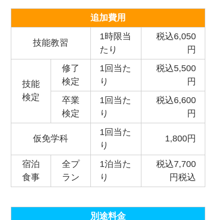
追加費用
1時限当
税込6,050
技能教習
たり
円
修了
1回当た
税込5,500
検定
り
円
技能
検定
卒業
1回当た
税込6,600
検定
り
円
1回当た
仮免学科
1,800円
り
宿泊
全プ
1泊当た
税込7,700
食事
ラン
り
円税込
別途料金