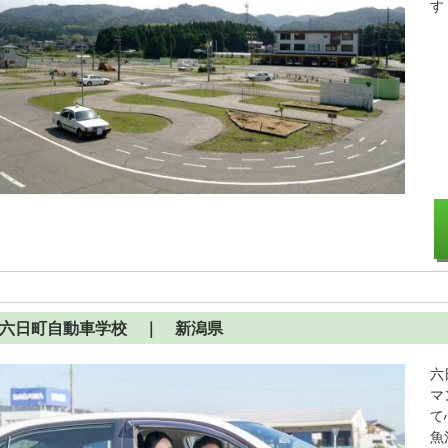
す
六日町自動車学校
｜ 新潟県
六
マ
て
魚