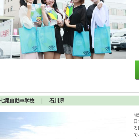
七尾自動車学校
｜ 石川県
能
日
る
で