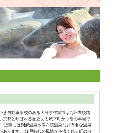
つき自動車学校のある大分県杵築市は九州豊後路
小京都と呼ばれる歴史ある城下町かつ湯の本場で
！ 近隣には別府温泉や湯布院温泉など有名な温泉
があります。 江戸時代の風情が色濃く残る町の散