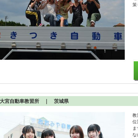
策
大宮自動車教習所
｜ 茨城県
教
位
ま
な