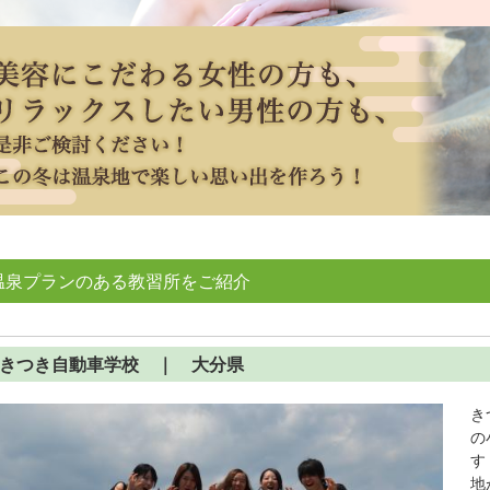
温泉プランのある教習所をご紹介
きつき自動車学校
｜ 大分県
き
の
す
地