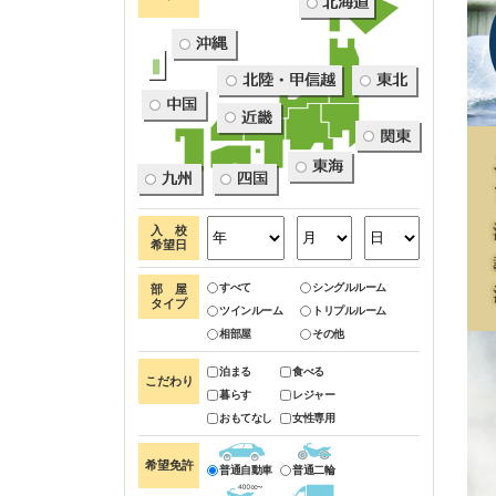
入 校
希望日
すべて
シングルルーム
部 屋
タイプ
ツインルーム
トリプルルーム
相部屋
その他
泊まる
食べる
こだわり
暮らす
レジャー
おもてなし
女性専用
希望免許
普通自動車
普通二輪