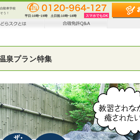
自動車学校
そう！
スマホでもOK
平日:
10時~19時
土日祝:
10時~18時
温泉プラン特集