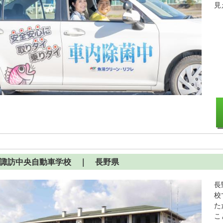
見
諏訪中央自動車学校
｜ 長野県
長
校
た
こ