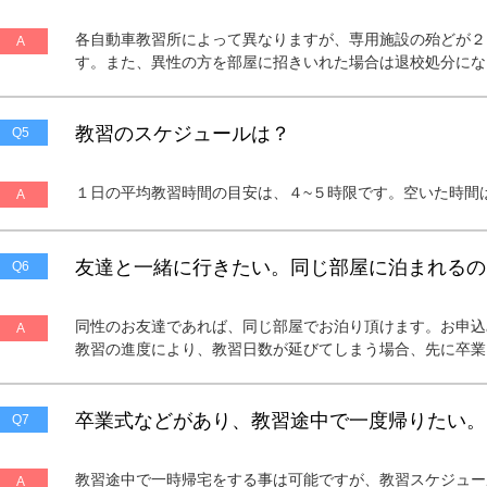
各自動車教習所によって異なりますが、専用施設の殆どが２
A
す。また、異性の方を部屋に招きいれた場合は退校処分にな
教習のスケジュールは？
Q5
１日の平均教習時間の目安は、４~５時限です。空いた時間
A
友達と一緒に行きたい。同じ部屋に泊まれるの
Q6
同性のお友達であれば、同じ部屋でお泊り頂けます。お申込
A
教習の進度により、教習日数が延びてしまう場合、先に卒業
卒業式などがあり、教習途中で一度帰りたい。
Q7
教習途中で一時帰宅をする事は可能ですが、教習スケジュー
A