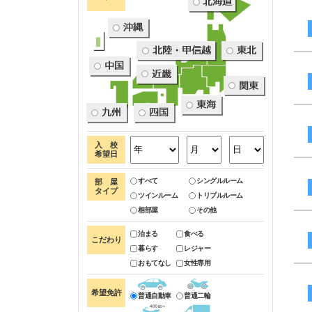
入 校
希望日
すべて
シングルルーム
部 屋
タイプ
ツインルーム
トリプルルーム
相部屋
その他
泊まる
食べる
こだわり
暮らす
レジャー
おもてなし
女性専用
希望免許
普通自動車
普通二輪