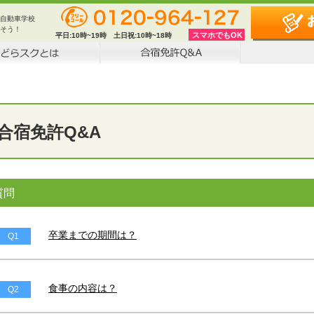
自動車学校
そう！
スマホでもOK
平日:
10時~19時
土日祝:
10時~18時
合宿免許Q&A
質問
卒業までの期間は？
Q1
食事の内容は？
Q2