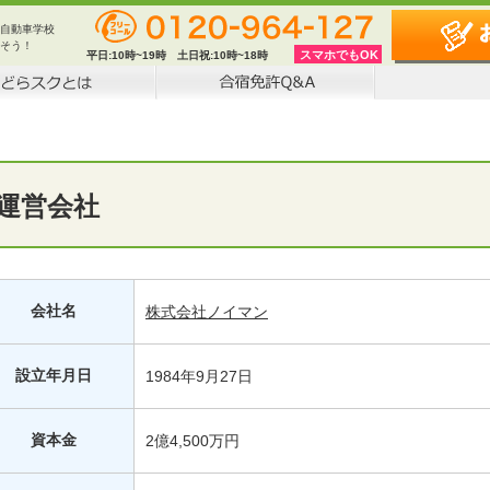
自動車学校
そう！
スマホでもOK
平日:
10時~19時
土日祝:
10時~18時
運営会社
会社名
株式会社ノイマン
設立年月日
1984年9月27日
資本金
2億4,500万円