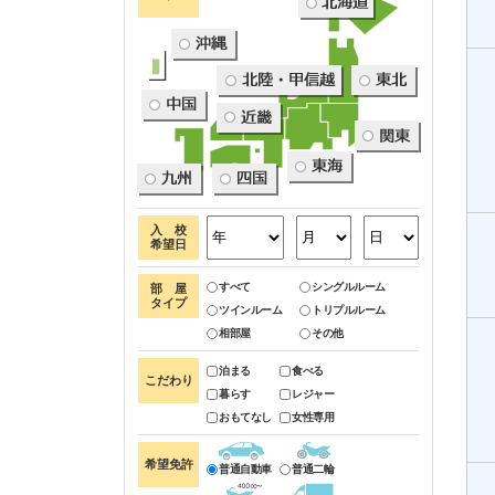
入 校
希望日
すべて
シングルルーム
部 屋
タイプ
ツインルーム
トリプルルーム
相部屋
その他
泊まる
食べる
こだわり
暮らす
レジャー
おもてなし
女性専用
希望免許
普通自動車
普通二輪