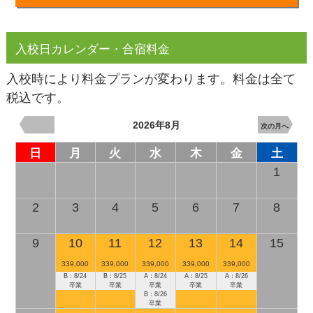
入校日カレンダー・合宿料金
入校時により料金プランが変わります。料金は全て
税込です。
2026年8月
次の月へ
日
月
火
水
木
金
土
1
2
3
4
5
6
7
8
9
10
11
12
13
14
15
339,000
339,000
339,000
339,000
339,000
B：8/24
B：8/25
A：8/24
A：8/25
A：8/26
卒業
卒業
卒業
卒業
卒業
B：8/26
卒業