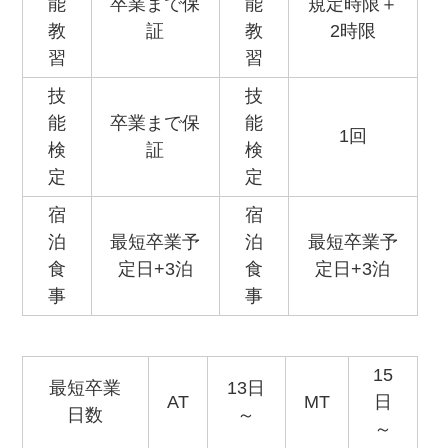
能
卒業まで保
能
規定時限＋
教
証
教
2時限
習
習
技
技
能
卒業まで保
能
1回
検
証
検
定
定
宿
宿
泊
最短卒業予
泊
最短卒業予
食
定日+3泊
食
定日+3泊
事
事
15
最短卒業
13日
AT
MT
日
日数
～
～