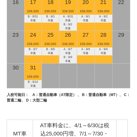
16
17
18
19
20
21
22
339,000
339,000
339,000
339,000
339,000
B：8/31
B：9/1
A：8/31
A：9/1
A：9/2
卒業
卒業
卒業
卒業
卒業
B：9/2
卒業
23
24
25
26
27
28
29
339,000
339,000
339,000
339,000
339,000
B：9/7
B：9/8
A：9/7
A：9/8
A：9/9
卒業
卒業
卒業
卒業
卒業
B：9/9
卒業
30
31
339,000
B：9/14
卒業
入校可能日：
A
：普通自動車（AT限定） 、
B
：普通自動車（MT）、
C
：
普通二輪、
D
：大型二輪
AT車料金に、4/1～6/30は税
MT車
込25,000円増、7/1～7/30・