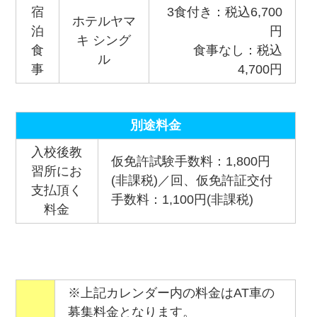
宿
3食付き：税込6,700
ホテルヤマ
泊
円
キ シング
食
食事なし：税込
ル
事
4,700円
別途料金
入校後教
仮免許試験手数料：1,800円
習所にお
(非課税)／回、仮免許証交付
支払頂く
手数料：1,100円(非課税)
料金
※上記カレンダー内の料金はAT車の
募集料金となります。