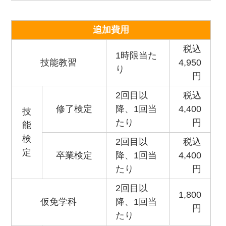
追加費用
税込
1時限当た
技能教習
4,950
り
円
2回目以
税込
修了検定
降、1回当
4,400
技
たり
円
能
検
2回目以
税込
定
卒業検定
降、1回当
4,400
たり
円
2回目以
1,800
仮免学科
降、1回当
円
たり