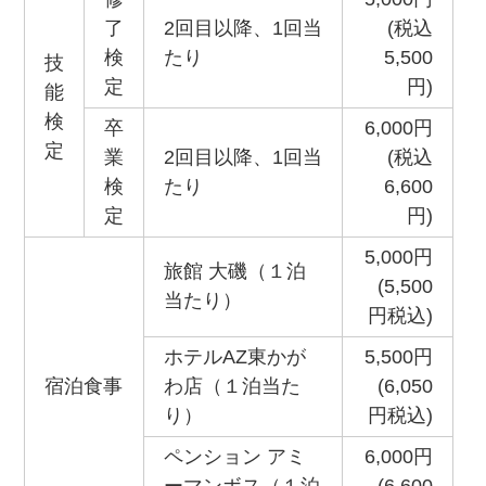
了
2回目以降、1回当
(税込
検
たり
5,500
技
定
円)
能
検
卒
6,000円
定
業
2回目以降、1回当
(税込
検
たり
6,600
定
円)
5,000円
旅館 大磯（１泊
(5,500
当たり）
円税込)
ホテルAZ東かが
5,500円
宿泊食事
わ店（１泊当た
(6,050
り）
円税込)
ペンション アミ
6,000円
ーマンボス（１泊
(6,600