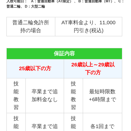
入校可能日：
A
：普通自動車（AT限定） 、
B
：普通自動車（MT）、
C
：
普通二輪、
D
：大型二輪
普通二輪免許所
AT車料金より、11,000
持の場合
円引き(税込)
保証内容
26歳以上～29歳以
25歳以下の方
下の方
技
技
能
卒業まで追
能
最短時限数
教
加料金なし
教
+6時限まで
習
習
技
技
能
卒業まで追
能
各1回まで