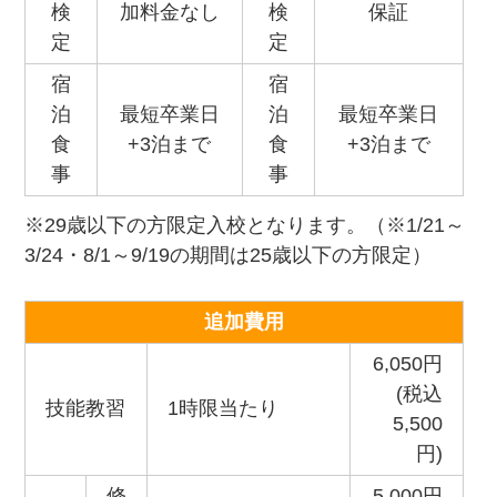
検
加料金なし
検
保証
定
定
宿
宿
泊
最短卒業日
泊
最短卒業日
食
+3泊まで
食
+3泊まで
事
事
※29歳以下の方限定入校となります。（※1/21～
3/24・8/1～9/19の期間は25歳以下の方限定）
追加費用
6,050円
(税込
技能教習
1時限当たり
5,500
円)
修
5,000円