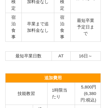
検
加料金なし
検
定
定
宿
宿
最短卒業
泊
卒業まで追
泊
予定日ま
食
加料金なし
食
で
事
事
最短卒業日数
AT
16日～
追加費用
5,800円
1時限当
技能教習
(6,380
たり
円:税込)