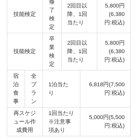
修
2回目以
5,800円
了
技能検定
降、1回
(6,380
検
当たり
円:税込)
定
卒
2回目以
5,800円
業
技能検定
降、1回
(6,380
検
当たり
円:税込)
定
宿
全
泊
プ
1泊当た
6,818円(7,500
食
ラ
り
円:税込)
事
ン
再スケジ
1回当たり
5,000円(5,500
ュール作
※注意事
円:税込)
成費用
項あり