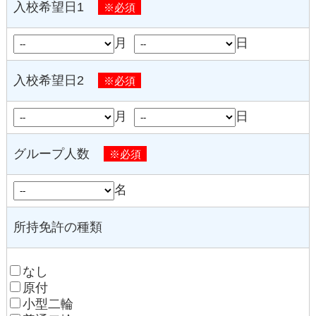
入校希望日1
※必須
月
日
入校希望日2
※必須
月
日
グループ人数
※必須
名
所持免許の種類
なし
原付
小型二輪