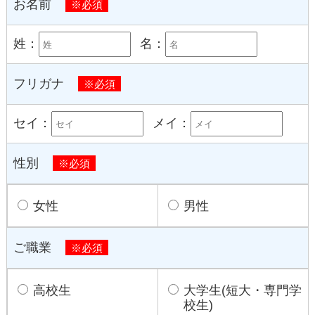
お名前
※必須
姓：
名：
フリガナ
※必須
セイ：
メイ：
性別
※必須
女性
男性
ご職業
※必須
高校生
大学生(短大・専門学
校生)