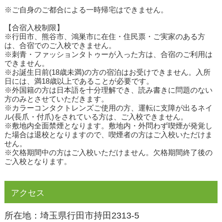
※ご自身のご都合による一時帰宅はできません。
【合宿入校制限】
※行田市、熊谷市、鴻巣市に在住・住民票・ご実家のある方
は、合宿でのご入校できません。
※刺青・ファッションタトゥーが入った方は、合宿のご利用は
できません。
※お誕生日前(18歳未満)の方の宿泊はお受けできません。入所
日には、満18歳以上であることが必要です。
※外国籍の方は日本語を十分理解でき、読み書きに問題のない
方のみとさせていただきます。
※カラーコンタクトレンズご使用の方、運転に支障が出るネイ
ル(長爪・付爪)をされている方は、ご入校できません。
※敷地内全面禁煙となります。敷地内・外問わず喫煙が発覚し
た場合は退校となりますので、喫煙者の方はご入校いただけま
せん。
※欠格期間中の方はご入校いただけません。欠格期間終了後の
ご入校となります。
アクセス
所在地：
埼玉県行田市持田2313‐5